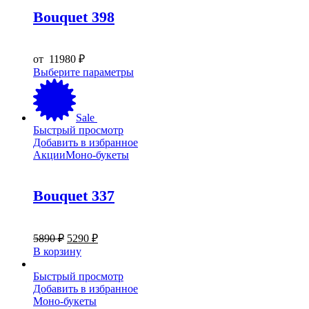
можно
выбрать
Bouquet 398
на
странице
товара.
от
11980
₽
Этот
Выберите параметры
товар
имеет
несколько
Sale
вариаций.
Быстрый просмотр
Опции
Добавить в избранное
можно
Акции
Моно-букеты
выбрать
на
странице
Bouquet 337
товара.
Первоначальная
Текущая
5890
₽
5290
₽
цена
цена:
В корзину
составляла
5290 ₽.
5890 ₽.
Быстрый просмотр
Добавить в избранное
Моно-букеты