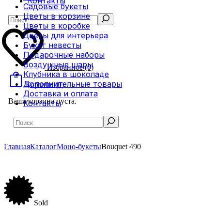
Контакты
Садовые букеты
Цветы в корзине
Search
Цветы в коробке
Цветы для интерьера
Букет невесты
Подарочные наборы
Воздушные шары
Избранное
(0)
Клубника в шоколаде
Дополнительные товары
Корзина
(0)
Доставка и оплата
Ваша корзина пуста.
Контакты
Search
Главная
Каталог
Моно-букеты
Bouquet 490
Sold