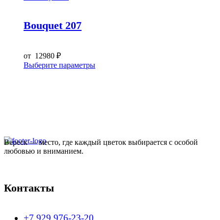
Bouquet 207
от
12980
₽
Этот
Выберите параметры
товар
имеет
несколько
вариаций.
Опции
можно
выбрать
на
Вереск — место, где каждый цветок выбирается с особой
странице
любовью и вниманием.
товара.
Контакты
+7 929 976-23-20