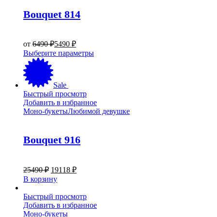
странице
Bouquet 814
товара.
от
6490
₽
5490
₽
Этот
Выберите параметры
товар
имеет
несколько
Sale
вариаций.
Быстрый просмотр
Опции
Добавить в избранное
можно
Моно-букеты
Любимой девушке
выбрать
на
странице
Bouquet 916
товара.
Первоначальная
Текущая
25490
₽
19118
₽
цена
цена:
В корзину
составляла
19118 ₽.
25490 ₽.
Быстрый просмотр
Добавить в избранное
Моно-букеты