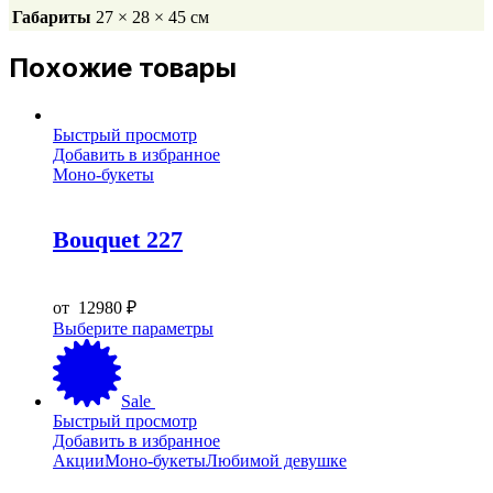
Габариты
27 × 28 × 45 см
Похожие товары
Быстрый просмотр
Добавить в избранное
Моно-букеты
Bouquet 227
от
12980
₽
Этот
Выберите параметры
товар
имеет
несколько
Sale
вариаций.
Быстрый просмотр
Опции
Добавить в избранное
можно
Акции
Моно-букеты
Любимой девушке
выбрать
на