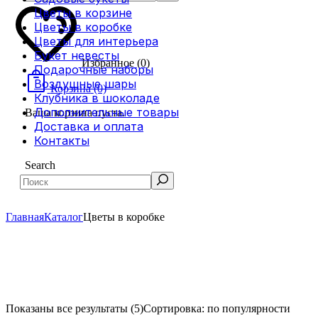
Цветы в корзине
Цветы в коробке
Цветы для интерьера
Букет невесты
Избранное
(0)
Подарочные наборы
Воздушные шары
Корзина
(0)
Клубника в шоколаде
Дополнительные товары
Ваша корзина пуста.
Доставка и оплата
Контакты
Search
Главная
Каталог
Цветы в коробке
Показаны все результаты (5)
Сортировка: по популярности