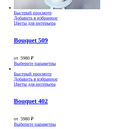
Быстрый просмотр
Добавить в избранное
Цветы для интерьера
Bouquet 509
от
5980
₽
Этот
Выберите параметры
товар
имеет
Быстрый просмотр
несколько
Добавить в избранное
вариаций.
Цветы для интерьера
Опции
можно
выбрать
Bouquet 402
на
странице
товара.
от
5980
₽
Этот
Выберите параметры