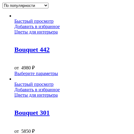
по
популярности
Быстрый просмотр
Добавить в избранное
Цветы для интерьера
Bouquet 442
от
4980
₽
Этот
Выберите параметры
товар
имеет
Быстрый просмотр
несколько
Добавить в избранное
вариаций.
Цветы для интерьера
Опции
можно
выбрать
Bouquet 301
на
странице
товара.
от
5850
₽