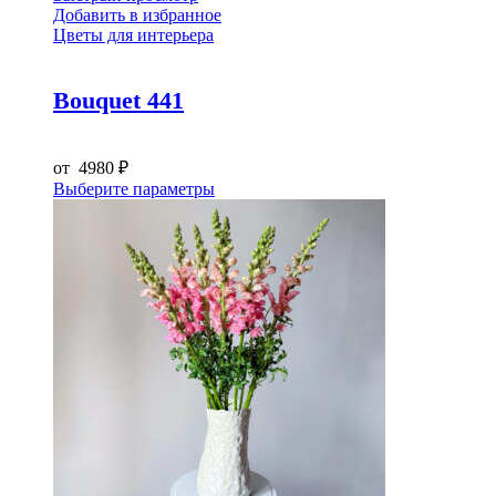
несколько
Добавить в избранное
вариаций.
Цветы для интерьера
Опции
можно
выбрать
Bouquet 441
на
странице
товара.
от
4980
₽
Этот
Выберите параметры
товар
имеет
несколько
вариаций.
Опции
можно
выбрать
на
странице
товара.