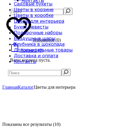
Контакты
Садовые букеты
Цветы в корзине
Search
Цветы в коробке
Цветы для интерьера
Букет невесты
Подарочные наборы
Воздушные шары
Избранное
(0)
Клубника в шоколаде
Дополнительные товары
Корзина
(0)
Доставка и оплата
Ваша корзина пуста.
Контакты
Search
Главная
Каталог
Цветы для интерьера
Сортировка:
Показаны все результаты (10)