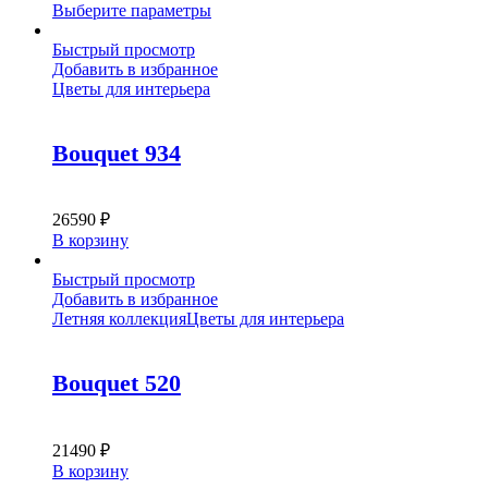
Этот
Выберите параметры
товар
имеет
Быстрый просмотр
несколько
Добавить в избранное
вариаций.
Цветы для интерьера
Опции
можно
выбрать
Bouquet 934
на
странице
товара.
26590
₽
В корзину
Быстрый просмотр
Добавить в избранное
Летняя коллекция
Цветы для интерьера
Bouquet 520
21490
₽
В корзину