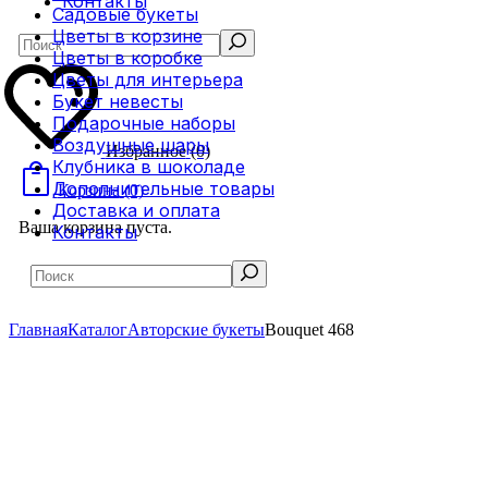
Контакты
Садовые букеты
Цветы в корзине
Search
Цветы в коробке
Цветы для интерьера
Букет невесты
Подарочные наборы
Воздушные шары
Избранное
(0)
Клубника в шоколаде
Дополнительные товары
Корзина
(0)
Доставка и оплата
Ваша корзина пуста.
Контакты
Search
Главная
Каталог
Авторские букеты
Bouquet 468