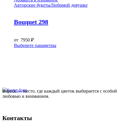
Авторские букеты
Любимой девушке
Bouquet 298
от
7950
₽
Этот
Выберите параметры
товар
имеет
несколько
вариаций.
Опции
можно
выбрать
на
Вереск — место, где каждый цветок выбирается с особой
странице
любовью и вниманием.
товара.
Контакты