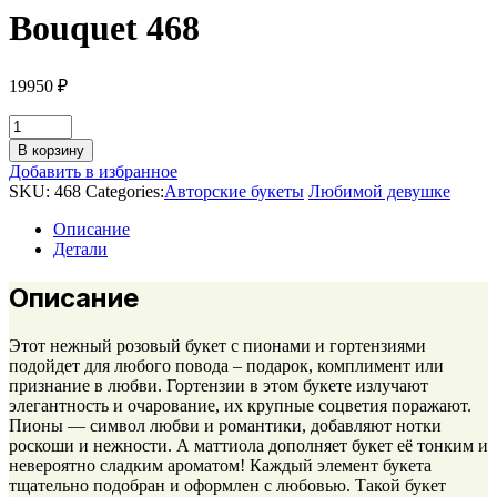
Bouquet 468
19950
₽
Bouquet
468
В корзину
quantity
Добавить в избранное
SKU:
468
Categories:
Авторские букеты
Любимой девушке
Описание
Детали
Описание
Этот нежный розовый букет с пионами и гортензиями
подойдет для любого повода – подарок, комплимент или
признание в любви. Гортензии в этом букете излучают
элегантность и очарование, их крупные соцветия поражают.
Пионы — символ любви и романтики, добавляют нотки
роскоши и нежности. А маттиола дополняет букет её тонким и
невероятно сладким ароматом! Каждый элемент букета
тщательно подобран и оформлен с любовью. Такой букет