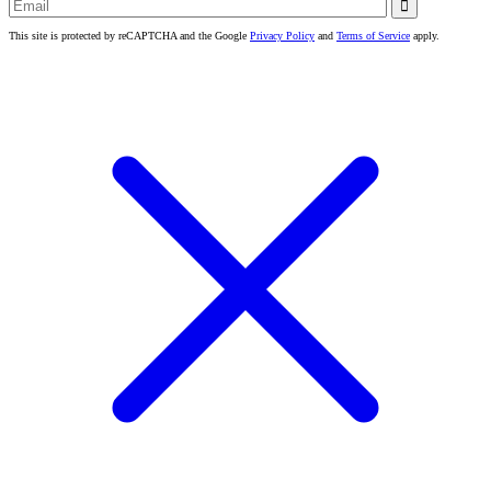

This site is protected by reCAPTCHA and the Google
Privacy Policy
and
Terms of Service
apply.