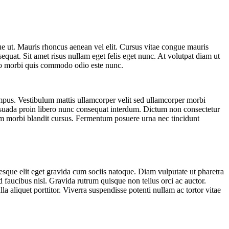
gue ut. Mauris rhoncus aenean vel elit. Cursus vitae congue mauris
equat. Sit amet risus nullam eget felis eget nunc. At volutpat diam ut
 odio morbi quis commodo odio este nunc.
mpus. Vestibulum mattis ullamcorper velit sed ullamcorper morbi
esuada proin libero nunc consequat interdum. Dictum non consectetur
um morbi blandit cursus. Fermentum posuere urna nec tincidunt
ntesque elit eget gravida cum sociis natoque. Diam vulputate ut pharetra
faucibus nisl. Gravida rutrum quisque non tellus orci ac auctor.
 aliquet porttitor. Viverra suspendisse potenti nullam ac tortor vitae