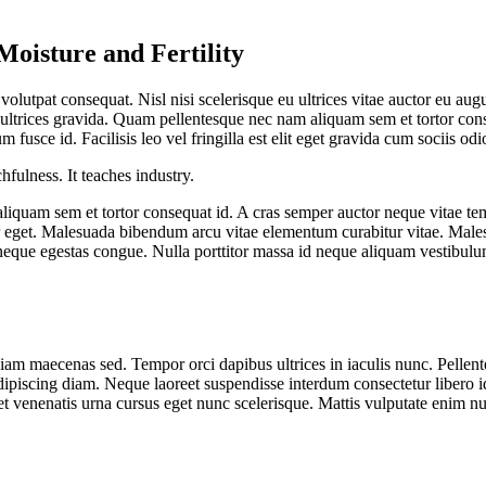
Moisture and Fertility
volutpat consequat. Nisl nisi scelerisque eu ultrices vitae auctor eu au
e ultrices gravida. Quam pellentesque nec nam aliquam sem et tortor cons
um fusce id. Facilisis leo vel fringilla est elit eget gravida cum sociis
hfulness. It teaches industry.
liquam sem et tortor consequat id. A cras semper auctor neque vitae te
tor eget. Malesuada bibendum arcu vitae elementum curabitur vitae. Mal
 neque egestas congue. Nulla porttitor massa id neque aliquam vestibul
a diam maecenas sed. Tempor orci dapibus ultrices in iaculis nunc. Pelle
iscing diam. Neque laoreet suspendisse interdum consectetur libero id 
venenatis urna cursus eget nunc scelerisque. Mattis vulputate enim nulla