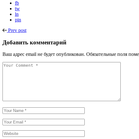
fb
tw
ln
pin
Prev post
Добавить комментарий
Ваш адрес email не будет опубликован.
Обязательные поля пом