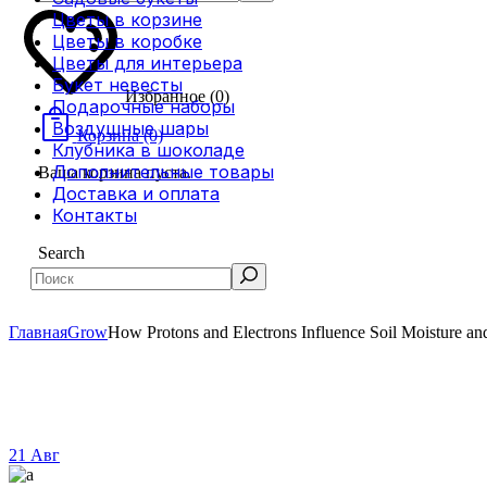
Цветы в корзине
Цветы в коробке
Цветы для интерьера
Букет невесты
Избранное
(0)
Подарочные наборы
Воздушные шары
Корзина
(0)
Клубника в шоколаде
Дополнительные товары
Ваша корзина пуста.
Доставка и оплата
Контакты
Search
Главная
Grow
How Protons and Electrons Influence Soil Moisture and 
21
Авг