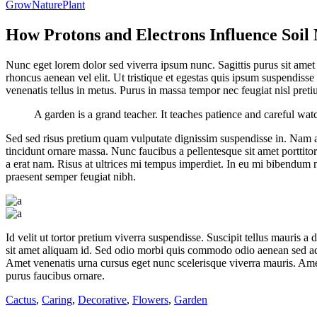
Grow
Nature
Plant
How Protons and Electrons Influence Soil 
Nunc eget lorem dolor sed viverra ipsum nunc. Sagittis purus sit amet 
rhoncus aenean vel elit. Ut tristique et egestas quis ipsum suspendiss
venenatis tellus in metus. Purus in massa tempor nec feugiat nisl preti
A garden is a grand teacher. It teaches patience and careful watc
Sed sed risus pretium quam vulputate dignissim suspendisse in. Nam a
tincidunt ornare massa. Nunc faucibus a pellentesque sit amet portti
a erat nam. Risus at ultrices mi tempus imperdiet. In eu mi bibendum
praesent semper feugiat nibh.
Id velit ut tortor pretium viverra suspendisse. Suscipit tellus mauris 
sit amet aliquam id. Sed odio morbi quis commodo odio aenean sed adip
Amet venenatis urna cursus eget nunc scelerisque viverra mauris. Amet 
purus faucibus ornare.
Cactus
,
Caring
,
Decorative
,
Flowers
,
Garden