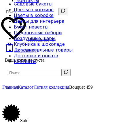
Контакты
Садовые букеты
Цветы в корзине
Search
Цветы в коробке
Цветы для интерьера
Букет невесты
Подарочные наборы
Воздушные шары
Избранное
(0)
Клубника в шоколаде
Дополнительные товары
Корзина
(0)
Доставка и оплата
Ваша корзина пуста.
Контакты
Search
Главная
Каталог
Летняя коллекция
Bouquet 459
Sold