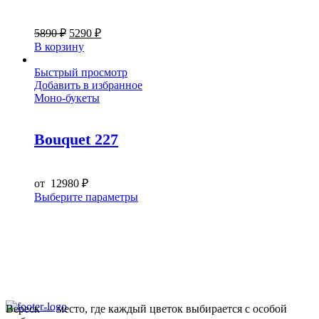
Первоначальная
Текущая
5890
₽
5290
₽
цена
цена:
В корзину
составляла
5290 ₽.
5890 ₽.
Быстрый просмотр
Добавить в избранное
Моно-букеты
Bouquet 227
от
12980
₽
Этот
Выберите параметры
товар
имеет
несколько
вариаций.
Опции
можно
выбрать
на
Вереск — место, где каждый цветок выбирается с особой
странице