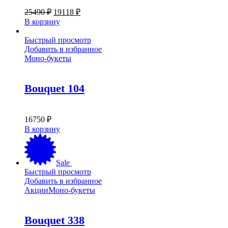
Первоначальная
Текущая
25490
₽
19118
₽
цена
цена:
В корзину
составляла
19118 ₽.
25490 ₽.
Быстрый просмотр
Добавить в избранное
Моно-букеты
Bouquet 104
16750
₽
В корзину
Sale
Быстрый просмотр
Добавить в избранное
Акции
Моно-букеты
Bouquet 338