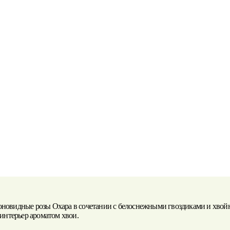
новидные розы Охара в сочетании с белоснежными гвоздиками и хвойн
интерьер ароматом хвои.