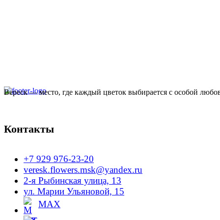
несколько
вариаций.
Опции
можно
выбрать
на
странице
товара.
Вереск — место, где каждый цветок выбирается с особой любо
Контакты
+7 929 976-23-20
veresk.flowers.msk@yandex.ru
2-я Рыбинская улица, 13
ул. Марии Ульяновой, 15
MAX