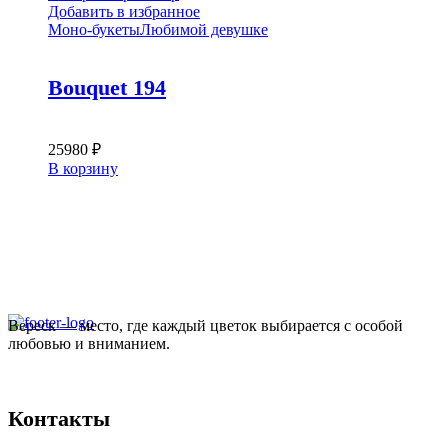
несколько
Добавить в избранное
вариаций.
Моно-букеты
Любимой девушке
Опции
можно
выбрать
Bouquet 194
на
странице
товара.
25980
₽
В корзину
Вереск — место, где каждый цветок выбирается с особой
любовью и вниманием.
Контакты