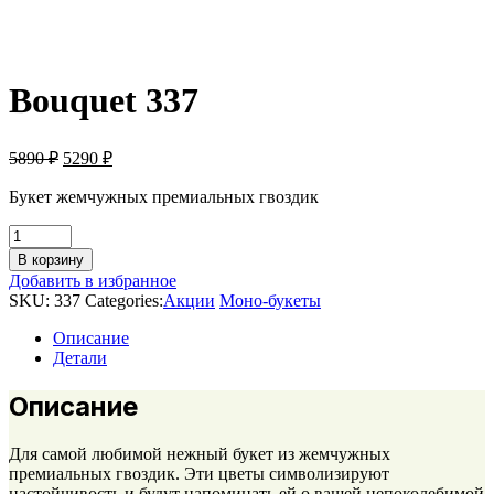
Bouquet 337
Первоначальная
Текущая
5890
₽
5290
₽
цена
цена:
составляла
Букет жемчужных премиальных гвоздик
5290 ₽.
5890 ₽.
Bouquet
337
В корзину
quantity
Добавить в избранное
SKU:
337
Categories:
Акции
Моно-букеты
Описание
Детали
Описание
Для самой любимой нежный букет из жемчужных
премиальных гвоздик. Эти цветы символизируют
настойчивость и будут напоминать ей о вашей непоколебимой