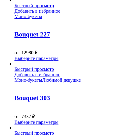
Быстрый просмотр
Добавить в избранное
Моно-букеты
Bouquet 227
от
12980
₽
Этот
Выберите параметры
товар
имеет
Быстрый просмотр
несколько
Добавить в избранное
вариаций.
Моно-букеты
Любимой девушке
Опции
можно
выбрать
Bouquet 303
на
странице
товара.
от
7337
₽
Этот
Выберите параметры
товар
имеет
Быстрый просмотр