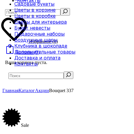
Контакты
Садовые букеты
Цветы в корзине
Search
Цветы в коробке
Цветы для интерьера
Букет невесты
Подарочные наборы
Воздушные шары
Избранное
(0)
Клубника в шоколаде
Дополнительные товары
Корзина
(0)
Доставка и оплата
Ваша корзина пуста.
Контакты
Search
Главная
Каталог
Акции
Bouquet 337
Sale