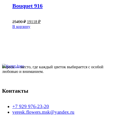
Bouquet 916
Первоначальная
Текущая
25490
₽
19118
₽
цена
цена:
В корзину
составляла
19118 ₽.
25490 ₽.
Вереск — место, где каждый цветок выбирается с особой
любовью и вниманием.
Контакты
+7 929 976-23-20
veresk.flowers.msk@yandex.ru