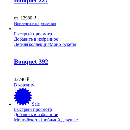
Bouquet 227
на
странице
товара.
от
12980
₽
Этот
Выберите параметры
товар
имеет
Быстрый просмотр
несколько
Добавить в избранное
вариаций.
Летняя коллекция
Моно-букеты
Опции
можно
выбрать
Bouquet 392
на
странице
товара.
32740
₽
В корзину
Sale
Быстрый просмотр
Добавить в избранное
Моно-букеты
Любимой девушке