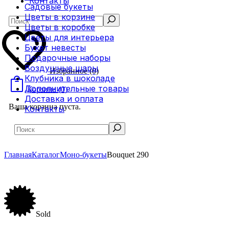
Контакты
Садовые букеты
Цветы в корзине
Search
Цветы в коробке
Цветы для интерьера
Букет невесты
Подарочные наборы
Воздушные шары
Избранное
(0)
Клубника в шоколаде
Дополнительные товары
Корзина
(0)
Доставка и оплата
Ваша корзина пуста.
Контакты
Search
Главная
Каталог
Моно-букеты
Bouquet 290
Sold