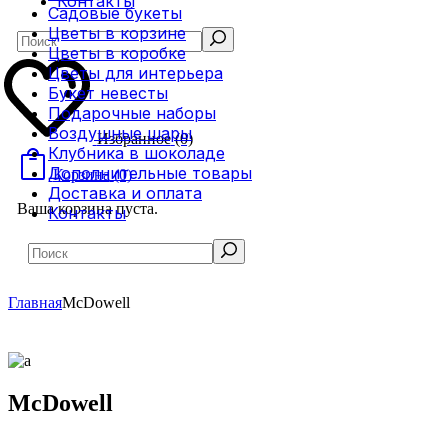
Контакты
Садовые букеты
Цветы в корзине
Search
Цветы в коробке
Цветы для интерьера
Букет невесты
Подарочные наборы
Воздушные шары
Избранное
(0)
Клубника в шоколаде
Дополнительные товары
Корзина
(0)
Доставка и оплата
Ваша корзина пуста.
Контакты
Search
Главная
McDowell
McDowell