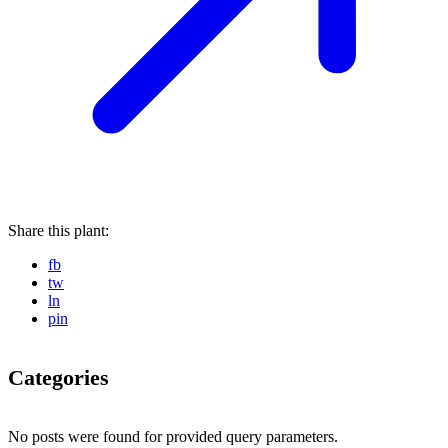
Share this plant:
fb
tw
ln
pin
Categories
No posts were found for provided query parameters.