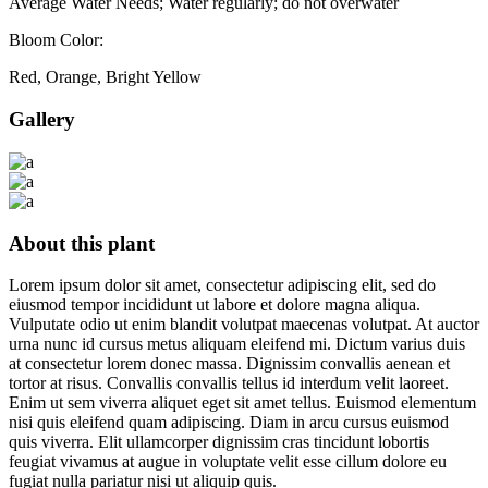
Average Water Needs; Water regularly; do not overwater
Bloom Color:
Red, Orange, Bright Yellow
Gallery
About this plant
Lorem ipsum dolor sit amet, consectetur adipiscing elit, sed do
eiusmod tempor incididunt ut labore et dolore magna aliqua.
Vulputate odio ut enim blandit volutpat maecenas volutpat. At auctor
urna nunc id cursus metus aliquam eleifend mi. Dictum varius duis
at consectetur lorem donec massa. Dignissim convallis aenean et
tortor at risus. Convallis convallis tellus id interdum velit laoreet.
Enim ut sem viverra aliquet eget sit amet tellus. Euismod elementum
nisi quis eleifend quam adipiscing. Diam in arcu cursus euismod
quis viverra. Elit ullamcorper dignissim cras tincidunt lobortis
feugiat vivamus at augue in voluptate velit esse cillum dolore eu
fugiat nulla pariatur nisi ut aliquip quis.