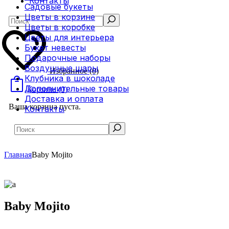
Контакты
Садовые букеты
Цветы в корзине
Search
Цветы в коробке
Цветы для интерьера
Букет невесты
Подарочные наборы
Воздушные шары
Избранное
(0)
Клубника в шоколаде
Дополнительные товары
Корзина
(0)
Доставка и оплата
Ваша корзина пуста.
Контакты
Search
Главная
Baby Mojito
Baby Mojito