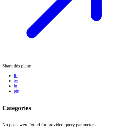
Share this plant:
fb
tw
ln
pin
Categories
No posts were found for provided query parameters.