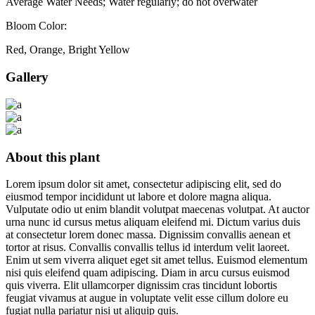
Average Water Needs; Water regularly; do not overwater
Bloom Color:
Red, Orange, Bright Yellow
Gallery
About this plant
Lorem ipsum dolor sit amet, consectetur adipiscing elit, sed do
eiusmod tempor incididunt ut labore et dolore magna aliqua.
Vulputate odio ut enim blandit volutpat maecenas volutpat. At auctor
urna nunc id cursus metus aliquam eleifend mi. Dictum varius duis
at consectetur lorem donec massa. Dignissim convallis aenean et
tortor at risus. Convallis convallis tellus id interdum velit laoreet.
Enim ut sem viverra aliquet eget sit amet tellus. Euismod elementum
nisi quis eleifend quam adipiscing. Diam in arcu cursus euismod
quis viverra. Elit ullamcorper dignissim cras tincidunt lobortis
feugiat vivamus at augue in voluptate velit esse cillum dolore eu
fugiat nulla pariatur nisi ut aliquip quis.