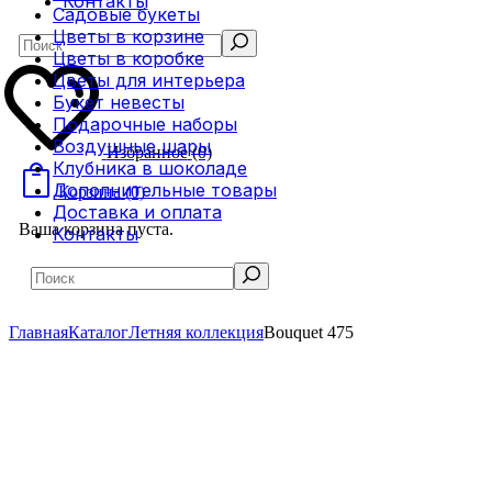
Контакты
Садовые букеты
Цветы в корзине
Search
Цветы в коробке
Цветы для интерьера
Букет невесты
Подарочные наборы
Воздушные шары
Избранное
(0)
Клубника в шоколаде
Дополнительные товары
Корзина
(0)
Доставка и оплата
Ваша корзина пуста.
Контакты
Search
Главная
Каталог
Летняя коллекция
Bouquet 475