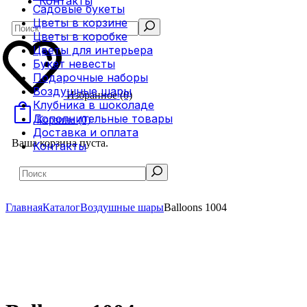
Контакты
Садовые букеты
Цветы в корзине
Search
Цветы в коробке
Цветы для интерьера
Букет невесты
Подарочные наборы
Воздушные шары
Избранное
(0)
Клубника в шоколаде
Дополнительные товары
Корзина
(0)
Доставка и оплата
Ваша корзина пуста.
Контакты
Search
Главная
Каталог
Воздушные шары
Balloons 1004