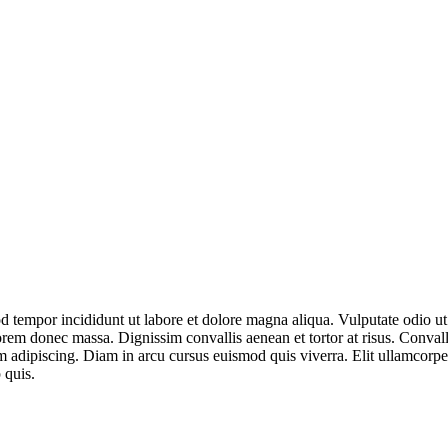
od tempor incididunt ut labore et dolore magna aliqua. Vulputate odio u
rem donec massa. Dignissim convallis aenean et tortor at risus. Convallis
m adipiscing. Diam in arcu cursus euismod quis viverra. Elit ullamcorper
 quis.