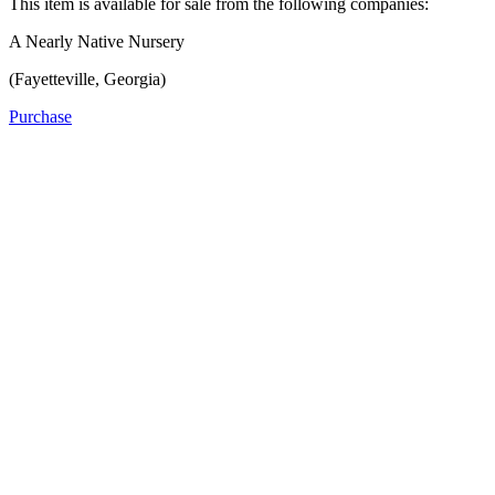
This item is available for sale from the following companies:
A Nearly Native Nursery
(Fayetteville, Georgia)
Purchase